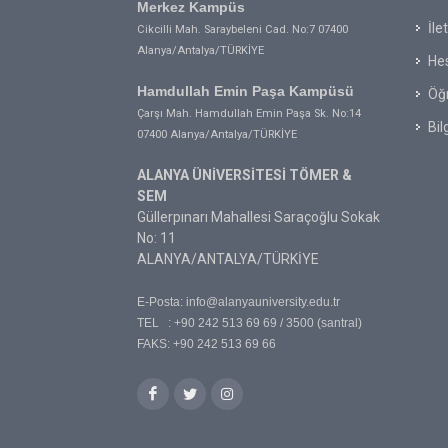
Merkez Kampüs
İle
Cikcilli Mah. Saraybeleni Cad. No:7 07400
Alanya/Antalya/TÜRKİYE
Hes
Hamdullah Emin Paşa Kampüsü
Öğr
Çarşı Mah. Hamdullah Emin Paşa Sk. No:14
Bil
07400 Alanya/Antalya/TÜRKİYE
ALANYA ÜNİVERSİTESİ TÖMER &
SEM
Güllerpınarı Mahallesi Saraçoğlu Sokak
No: 11
ALANYA/ANTALYA/TÜRKİYE
E-Posta:
info@alanyauniversity.edu.tr
TEL : +90 242 513 69 69 / 3500 (santral)
FAKS: +90 242 513 69 66