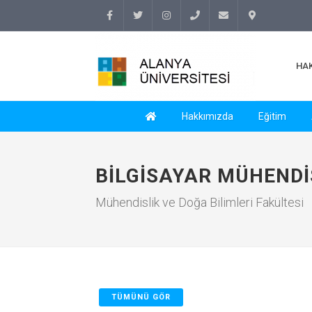
Facebook
Twitter
Instagram
(+90
info@alanyauniversity.
İletişim
HA
242)
513 69
Hakkımızda
Eğitim
69
BILGISAYAR MÜHENDI
Mühendislik ve Doğa Bilimleri Fakültesi
TÜMÜNÜ GÖR