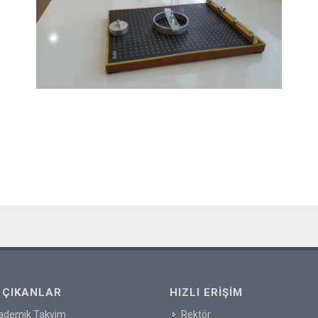
 ÇIKANLAR
HIZLI ERIŞIM
ademik Takvim
Rektör