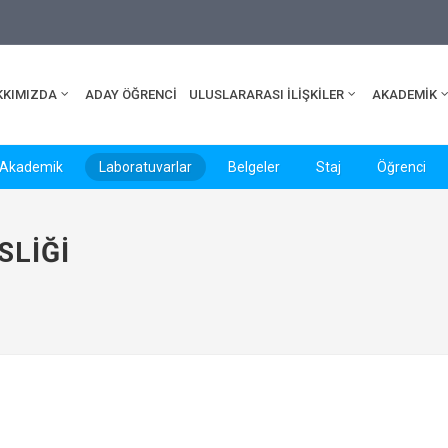
edu.tr
KKIMIZDA
ADAY ÖĞRENCİ
ULUSLARARASI İLİŞKİLER
AKADEMİK
Akademik
Laboratuvarlar
Belgeler
Staj
Öğrenci
SLIĞI